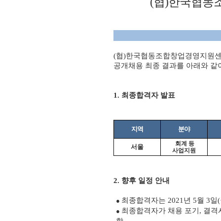
(
협
)
한국협동
(
협
)
한국협동조합창업경영지원센터
공개채용 최종 결과를 아래와 같
1. 최종합격자 발표
지역
분야
회계 등
서울
사업지원
2.
향후 일정 안내
최종합격자는
2021
년
5
월
3
일
(
●
최종합격자가 채용 포기
,
결격
●