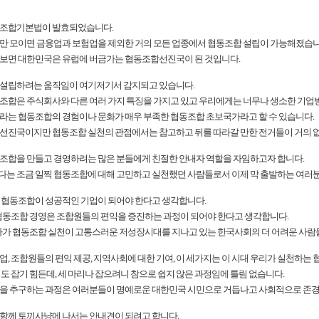
협동조합기본법이 발효되었습니다.
만 모이면 금융업과 보험업을 제외한 거의 모든 업종에서 협동조합 설립이 가능해졌습니
보면 대한민국은 유럽에 버금가는 협동조합선진국이 된 것입니다.
설립하려는 움직임이 여기저기서 감지되고 있습니다.
조합은 주식회사와 다른 여러 가지 특징을 가지고 있고 우리에게는 너무나 생소한 기업방
라는 협동조합의 경험이나 문화가 매우 부족한 협동조합 초보국가라고 할 수 있습니다.
선진국이지만 협동조합 실천의 관점에서는 참고하고 뒤를 따라갈 만한 전거들이 거의 
조합을 만들고 경영하려는 많은 분들에게 친절한 안내자 역할을 자임하고자 합니다.
는 조금 일찍 협동조합에 대해 고민하고 실천했던 사람들로서 이제 막 출발하는 여러
 협동조합이 성공적인 기업이 되어야 한다고 생각합니다.
 협동조합 경영은 조합원들의 편익을 증진하는 과정이 되어야 한다고 생각합니다.
나아가 협동조합 실천이 고통스러운 저성장시대를 지나고 있는 한국사회의 더 어려운 사람
업, 조합원들의 편익 제공, 지역사회에 대한 기여, 이 세가지는 이 시대 우리가 실천하는
끼도 잡기 힘든데, 세 마리나 잡으려니 참으로 쉽지 않은 과정임에 틀림 없습니다.
을 추구하는 과정은 여러분들이 명예로운 대한민국 시민으로 거듭나고 사회적으로 존경을
함께 토끼사냥에 나서는 안내견이 되려고 합니다.